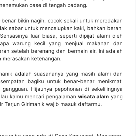
 menemukan oase di tengah padang.
-benar bikin nagih, cocok sekali untuk meredakan
tidak sabar untuk mencelupkan kaki, bahkan berani
ensasinya luar biasa, seperti dipijat alami oleh
berapa warung kecil yang menjual makanan dan
aran setelah berenang dan bermain air. Ini adalah
 merasakan ketenangan.
imanik adalah suasananya yang masih alami dan
kesempatan bagiku untuk benar-benar menikmati
 gangguan. Hijaunya pepohonan di sekelilingnya
Kalau kamu mencari pengalaman
wisata alam
yang
r Terjun Girimanik wajib masuk daftarmu.
Banyunibo yang ada di Desa Kepuhsari, Manyaran.