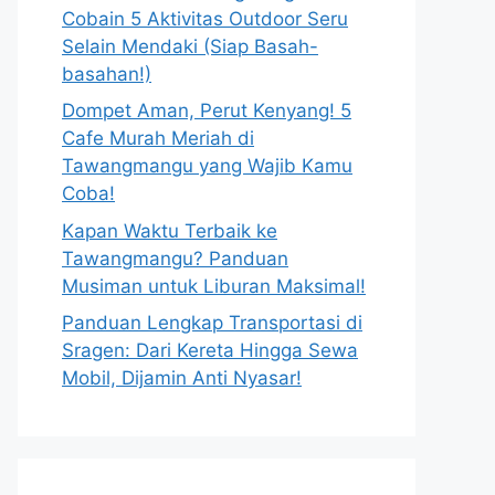
Cobain 5 Aktivitas Outdoor Seru
Selain Mendaki (Siap Basah-
basahan!)
Dompet Aman, Perut Kenyang! 5
Cafe Murah Meriah di
Tawangmangu yang Wajib Kamu
Coba!
Kapan Waktu Terbaik ke
Tawangmangu? Panduan
Musiman untuk Liburan Maksimal!
Panduan Lengkap Transportasi di
Sragen: Dari Kereta Hingga Sewa
Mobil, Dijamin Anti Nyasar!