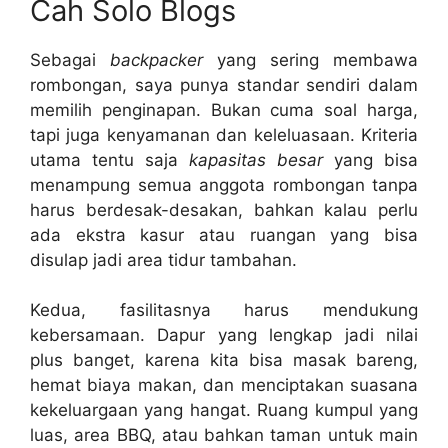
Cah Solo Blogs
Sebagai
backpacker
yang sering membawa
rombongan, saya punya standar sendiri dalam
memilih penginapan. Bukan cuma soal harga,
tapi juga kenyamanan dan keleluasaan. Kriteria
utama tentu saja
kapasitas besar
yang bisa
menampung semua anggota rombongan tanpa
harus berdesak-desakan, bahkan kalau perlu
ada ekstra kasur atau ruangan yang bisa
disulap jadi area tidur tambahan.
Kedua, fasilitasnya harus mendukung
kebersamaan. Dapur yang lengkap jadi nilai
plus banget, karena kita bisa masak bareng,
hemat biaya makan, dan menciptakan suasana
kekeluargaan yang hangat. Ruang kumpul yang
luas, area BBQ, atau bahkan taman untuk main