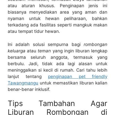
atau aturan khusus. Penginapan jenis ini
biasanya menyediakan area yang aman dan
nyaman untuk hewan peliharaan, bahkan
terkadang ada fasilitas seperti mangkuk makan
atau tempat tidur hewan.
Ini adalah solusi sempurna bagi
rombongan
keluarga
atau
teman
yang ingin liburan lengkap
bersama seluruh anggota, termasuk yang
berbulu. Jadi, tidak ada lagi alasan untuk
meninggalkan si kecil di rumah. Cari tahu lebih
lanjut tentang
penginapan pet friendly
Tawangmangu
untuk memastikan liburan kalian
benar-benar inklusif.
Tips Tambahan Agar
Liburan Rombongan di