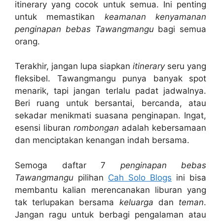
itinerary yang cocok untuk semua. Ini penting
untuk memastikan
keamanan kenyamanan
penginapan bebas Tawangmangu
bagi semua
orang.
Terakhir, jangan lupa siapkan
itinerary
seru yang
fleksibel. Tawangmangu punya banyak spot
menarik, tapi jangan terlalu padat jadwalnya.
Beri ruang untuk bersantai, bercanda, atau
sekadar menikmati suasana penginapan. Ingat,
esensi liburan
rombongan
adalah kebersamaan
dan menciptakan kenangan indah bersama.
Semoga daftar 7
penginapan bebas
Tawangmangu
pilihan
Cah Solo Blogs
ini bisa
membantu kalian merencanakan liburan yang
tak terlupakan bersama
keluarga
dan
teman
.
Jangan ragu untuk berbagi pengalaman atau