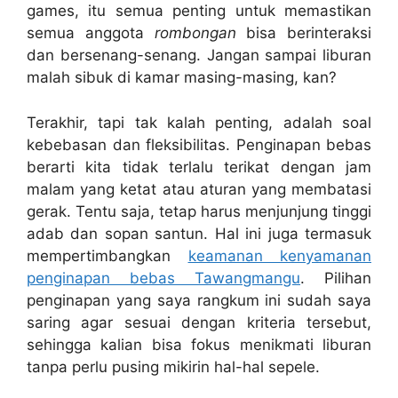
games, itu semua penting untuk memastikan
semua anggota
rombongan
bisa berinteraksi
dan bersenang-senang. Jangan sampai liburan
malah sibuk di kamar masing-masing, kan?
Terakhir, tapi tak kalah penting, adalah soal
kebebasan dan fleksibilitas. Penginapan bebas
berarti kita tidak terlalu terikat dengan jam
malam yang ketat atau aturan yang membatasi
gerak. Tentu saja, tetap harus menjunjung tinggi
adab dan sopan santun. Hal ini juga termasuk
mempertimbangkan
keamanan kenyamanan
penginapan bebas Tawangmangu
. Pilihan
penginapan yang saya rangkum ini sudah saya
saring agar sesuai dengan kriteria tersebut,
sehingga kalian bisa fokus menikmati liburan
tanpa perlu pusing mikirin hal-hal sepele.