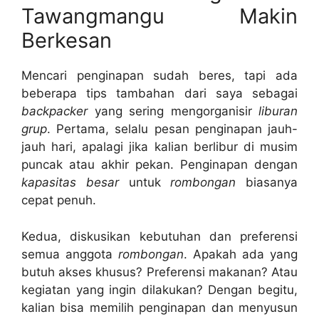
Tawangmangu Makin
Berkesan
Mencari penginapan sudah beres, tapi ada
beberapa tips tambahan dari saya sebagai
backpacker
yang sering mengorganisir
liburan
grup
. Pertama, selalu pesan penginapan jauh-
jauh hari, apalagi jika kalian berlibur di musim
puncak atau akhir pekan. Penginapan dengan
kapasitas besar
untuk
rombongan
biasanya
cepat penuh.
Kedua, diskusikan kebutuhan dan preferensi
semua anggota
rombongan
. Apakah ada yang
butuh akses khusus? Preferensi makanan? Atau
kegiatan yang ingin dilakukan? Dengan begitu,
kalian bisa memilih penginapan dan menyusun