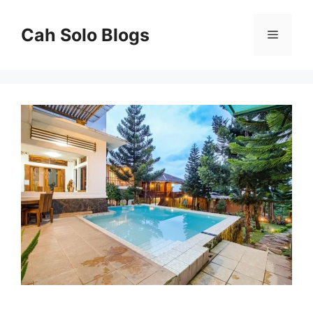
Langsung
ke
Cah Solo Blogs
Menu
isi