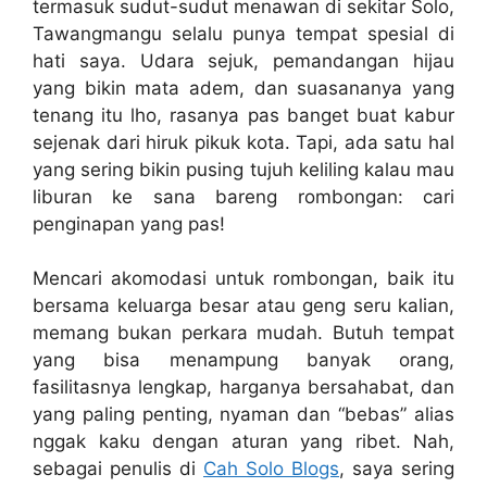
termasuk sudut-sudut menawan di sekitar Solo,
Tawangmangu selalu punya tempat spesial di
hati saya. Udara sejuk, pemandangan hijau
yang bikin mata adem, dan suasananya yang
tenang itu lho, rasanya pas banget buat kabur
sejenak dari hiruk pikuk kota. Tapi, ada satu hal
yang sering bikin pusing tujuh keliling kalau mau
liburan ke sana bareng rombongan: cari
penginapan yang pas!
Mencari akomodasi untuk rombongan, baik itu
bersama keluarga besar atau geng seru kalian,
memang bukan perkara mudah. Butuh tempat
yang bisa menampung banyak orang,
fasilitasnya lengkap, harganya bersahabat, dan
yang paling penting, nyaman dan “bebas” alias
nggak kaku dengan aturan yang ribet. Nah,
sebagai penulis di
Cah Solo Blogs
, saya sering