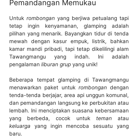
Pemandangan Memukau
Untuk
rombongan
yang berjiwa petualang tapi
tetap ingin kenyamanan, glamping adalah
pilihan yang menarik. Bayangkan tidur di tenda
mewah dengan kasur empuk, listrik, bahkan
kamar mandi pribadi, tapi tetap dikelilingi alam
Tawangmangu yang indah. Ini adalah
pengalaman
liburan grup
yang unik!
Beberapa tempat glamping di Tawangmangu
menawarkan paket untuk
rombongan
dengan
tenda-tenda berjajar, area api unggun komunal,
dan pemandangan langsung ke perbukitan atau
lembah. Ini menciptakan suasana kebersamaan
yang berbeda, cocok untuk
teman
atau
keluarga
yang ingin mencoba sesuatu yang
baru.