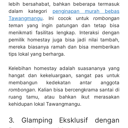
lebih bersahabat, bahkan beberapa termasuk
dalam kategori
penginapan murah bebas
Tawangmangu
. Ini cocok untuk
rombongan
teman
yang ingin patungan dan tetap bisa
menikmati fasilitas lengkap. Interaksi dengan
pemilik homestay juga bisa jadi nilai tambah,
mereka biasanya ramah dan bisa memberikan
tips lokal yang berharga.
Kelebihan homestay adalah suasananya yang
hangat dan kekeluargaan, sangat pas untuk
membangun kedekatan antar anggota
rombongan
. Kalian bisa bercengkrama santai di
ruang tamu, atau bahkan ikut merasakan
kehidupan lokal Tawangmangu.
3. Glamping Eksklusif dengan