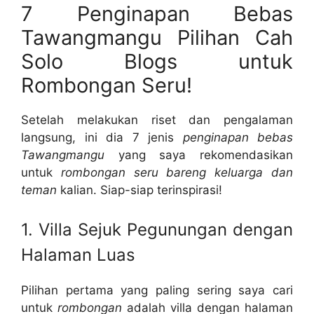
7 Penginapan Bebas
Tawangmangu Pilihan Cah
Solo Blogs untuk
Rombongan Seru!
Setelah melakukan riset dan pengalaman
langsung, ini dia 7 jenis
penginapan bebas
Tawangmangu
yang saya rekomendasikan
untuk
rombongan seru bareng keluarga dan
teman
kalian. Siap-siap terinspirasi!
1. Villa Sejuk Pegunungan dengan
Halaman Luas
Pilihan pertama yang paling sering saya cari
untuk
rombongan
adalah villa dengan halaman