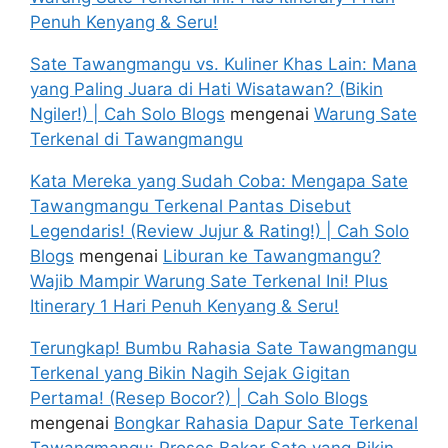
Penuh Kenyang & Seru!
Sate Tawangmangu vs. Kuliner Khas Lain: Mana
yang Paling Juara di Hati Wisatawan? (Bikin
Ngiler!) | Cah Solo Blogs
mengenai
Warung Sate
Terkenal di Tawangmangu
Kata Mereka yang Sudah Coba: Mengapa Sate
Tawangmangu Terkenal Pantas Disebut
Legendaris! (Review Jujur & Rating!) | Cah Solo
Blogs
mengenai
Liburan ke Tawangmangu?
Wajib Mampir Warung Sate Terkenal Ini! Plus
Itinerary 1 Hari Penuh Kenyang & Seru!
Terungkap! Bumbu Rahasia Sate Tawangmangu
Terkenal yang Bikin Nagih Sejak Gigitan
Pertama! (Resep Bocor?) | Cah Solo Blogs
mengenai
Bongkar Rahasia Dapur Sate Terkenal
Tawangmangu: Proses Bakar Sate yang Bikin