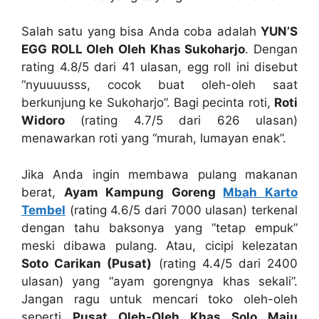
Salah satu yang bisa Anda coba adalah
YUN’S
EGG ROLL Oleh Oleh Khas Sukoharjo
. Dengan
rating 4.8/5 dari 41 ulasan, egg roll ini disebut
“nyuuuusss, cocok buat oleh-oleh saat
berkunjung ke Sukoharjo”. Bagi pecinta roti,
Roti
Widoro
(rating 4.7/5 dari 626 ulasan)
menawarkan roti yang “murah, lumayan enak”.
Jika Anda ingin membawa pulang makanan
berat,
Ayam Kampung Goreng
Mbah Karto
Tembel
(rating 4.6/5 dari 7000 ulasan) terkenal
dengan tahu baksonya yang “tetap empuk”
meski dibawa pulang. Atau, cicipi kelezatan
Soto Carikan (Pusat)
(rating 4.4/5 dari 2400
ulasan) yang “ayam gorengnya khas sekali”.
Jangan ragu untuk mencari toko oleh-oleh
seperti
Pusat Oleh-Oleh Khas Solo Maju