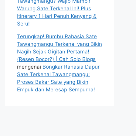
Tawangmangu? Wajib Mampir
Warung Sate Terkenal Ini! Plus
Itinerary 1 Hari Penuh Kenyang &
Seru!
Terungkap! Bumbu Rahasia Sate
Tawangmangu Terkenal yang Bikin
Nagih Sejak Gigitan Pertama!
(Resep Bocor?) | Cah Solo Blogs
mengenai
Bongkar Rahasia Dapur
Sate Terkenal Tawangmangu:
Proses Bakar Sate yang Bikin
Empuk dan Meresap Sempurna!