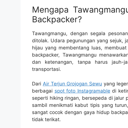
Mengapa Tawangmangu J
Backpacker?
Tawangmangu, dengan segala pesonany
ditolak. Udara pegunungan yang sejuk, j
hijau yang membentang luas, membuat t
backpacker, Tawangmangu menawarkan
dan ketenangan, tanpa harus jauh-j
transportasi.
Dari
Air Terjun Grojogan Sewu
yang legen
berbagai
spot foto Instagramable
di keti
seperti hiking ringan, bersepeda di jal
sambil menikmati kabut tipis yang turun, 
sangat cocok dengan gaya hidup backpac
tidak terikat.