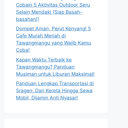
Cobain 5 Aktivitas Outdoor Seru
Selain Mendaki (Siap Basah-
basahan!)
Dompet Aman, Perut Kenyang! 5
Cafe Murah Meriah di
Tawangmangu yang Wajib Kamu
Coba!
Kapan Waktu Terbaik ke
Tawangmangu? Panduan
Musiman untuk Liburan Maksimal!
Panduan Lengkap Transportasi di
Sragen: Dari Kereta Hingga Sewa
Mobil, Dijamin Anti Nyasar!