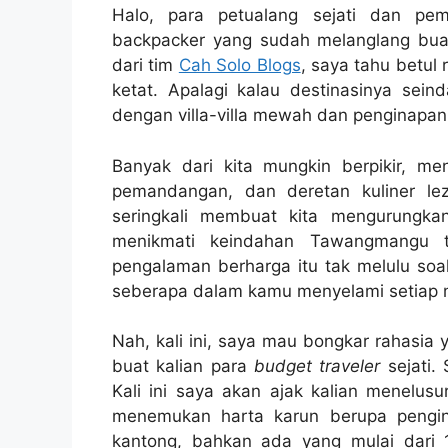
Halo, para petualang sejati dan pe
backpacker yang sudah melanglang buan
dari tim
Cah Solo Blogs
, saya tahu betul 
ketat. Apalagi kalau destinasinya sein
dengan villa-villa mewah dan penginapan 
Banyak dari kita mungkin berpikir, m
pemandangan, dan deretan kuliner lez
seringkali membuat kita mengurungka
menikmati keindahan Tawangmangu t
pengalaman berharga itu tak melulu soa
seberapa dalam kamu menyelami setiap
Nah, kali ini, saya mau bongkar rahasia
buat kalian para
budget traveler
sejati.
Kali ini saya akan ajak kalian menelu
menemukan harta karun berupa pengi
kantong, bahkan ada yang mulai dari 