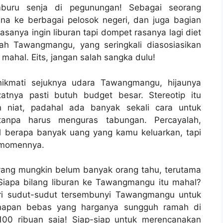
mburu senja di pegunungan! Sebagai seorang
a ke berbagai pelosok negeri, dan juga bagian
rasanya ingin liburan tapi dompet rasanya lagi diet
dah Tawangmangu, yang seringkali diasosiasikan
mahal. Eits, jangan salah sangka dulu!
enikmati sejuknya udara Tawangmangu, hijaunya
atnya pasti butuh budget besar. Stereotip itu
n niat, padahal ada banyak sekali cara untuk
anpa harus menguras tabungan. Percayalah,
l berapa banyak uang yang kamu keluarkan, tapi
 momennya.
 yang mungkin belum banyak orang tahu, terutama
 Siapa bilang liburan ke Tawangmangu itu mahal?
suri sudut-sudut tersembunyi Tawangmangu untuk
napan bebas yang harganya sungguh ramah di
100 ribuan saja! Siap-siap untuk merencanakan