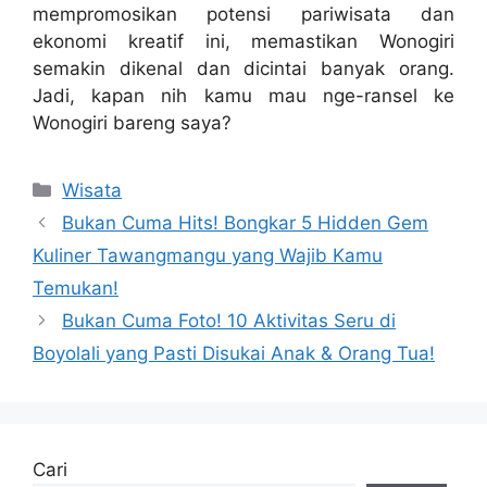
mempromosikan potensi pariwisata dan
ekonomi kreatif ini, memastikan Wonogiri
semakin dikenal dan dicintai banyak orang.
Jadi, kapan nih kamu mau nge-ransel ke
Wonogiri bareng saya?
Kategori
Wisata
Bukan Cuma Hits! Bongkar 5 Hidden Gem
Kuliner Tawangmangu yang Wajib Kamu
Temukan!
Bukan Cuma Foto! 10 Aktivitas Seru di
Boyolali yang Pasti Disukai Anak & Orang Tua!
Cari