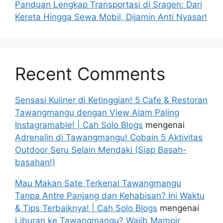
Panduan Lengkap Transportasi di Sragen: Dari
Kereta Hingga Sewa Mobil, Dijamin Anti Nyasar!
Recent Comments
Sensasi Kuliner di Ketinggian! 5 Cafe & Restoran
Tawangmangu dengan View Alam Paling
Instagramable! | Cah Solo Blogs
mengenai
Adrenalin di Tawangmangu! Cobain 5 Aktivitas
Outdoor Seru Selain Mendaki (Siap Basah-
basahan!)
Mau Makan Sate Terkenal Tawangmangu
Tanpa Antre Panjang dan Kehabisan? Ini Waktu
& Tips Terbaiknya! | Cah Solo Blogs
mengenai
Liburan ke Tawangmangu? Wajib Mampir