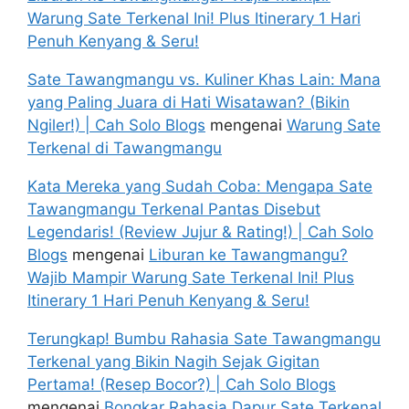
Warung Sate Terkenal Ini! Plus Itinerary 1 Hari
Penuh Kenyang & Seru!
Sate Tawangmangu vs. Kuliner Khas Lain: Mana
yang Paling Juara di Hati Wisatawan? (Bikin
Ngiler!) | Cah Solo Blogs
mengenai
Warung Sate
Terkenal di Tawangmangu
Kata Mereka yang Sudah Coba: Mengapa Sate
Tawangmangu Terkenal Pantas Disebut
Legendaris! (Review Jujur & Rating!) | Cah Solo
Blogs
mengenai
Liburan ke Tawangmangu?
Wajib Mampir Warung Sate Terkenal Ini! Plus
Itinerary 1 Hari Penuh Kenyang & Seru!
Terungkap! Bumbu Rahasia Sate Tawangmangu
Terkenal yang Bikin Nagih Sejak Gigitan
Pertama! (Resep Bocor?) | Cah Solo Blogs
mengenai
Bongkar Rahasia Dapur Sate Terkenal