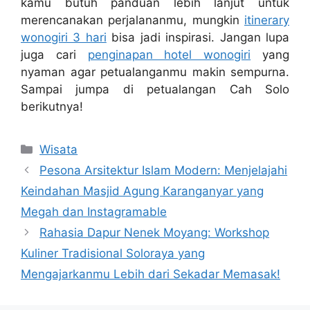
kamu butuh panduan lebih lanjut untuk
merencanakan perjalananmu, mungkin
itinerary
wonogiri 3 hari
bisa jadi inspirasi. Jangan lupa
juga cari
penginapan hotel wonogiri
yang
nyaman agar petualanganmu makin sempurna.
Sampai jumpa di petualangan Cah Solo
berikutnya!
Kategori
Wisata
Pesona Arsitektur Islam Modern: Menjelajahi
Keindahan Masjid Agung Karanganyar yang
Megah dan Instagramable
Rahasia Dapur Nenek Moyang: Workshop
Kuliner Tradisional Soloraya yang
Mengajarkanmu Lebih dari Sekadar Memasak!