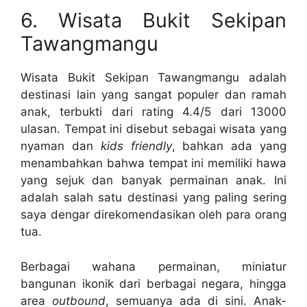
6. Wisata Bukit Sekipan
Tawangmangu
Wisata Bukit Sekipan Tawangmangu adalah
destinasi lain yang sangat populer dan ramah
anak, terbukti dari rating 4.4/5 dari 13000
ulasan. Tempat ini disebut sebagai wisata yang
nyaman dan
kids friendly
, bahkan ada yang
menambahkan bahwa tempat ini memiliki hawa
yang sejuk dan banyak permainan anak. Ini
adalah salah satu destinasi yang paling sering
saya dengar direkomendasikan oleh para orang
tua.
Berbagai wahana permainan, miniatur
bangunan ikonik dari berbagai negara, hingga
area
outbound
, semuanya ada di sini. Anak-