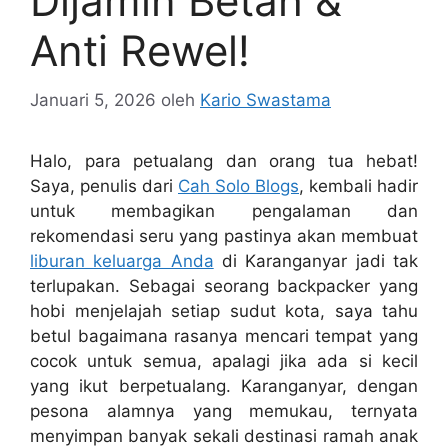
Dijamin Betah &
Anti Rewel!
Januari 5, 2026
oleh
Kario Swastama
Halo, para petualang dan orang tua hebat!
Saya, penulis dari
Cah Solo Blogs
, kembali hadir
untuk membagikan pengalaman dan
rekomendasi seru yang pastinya akan membuat
liburan keluarga Anda
di Karanganyar jadi tak
terlupakan. Sebagai seorang backpacker yang
hobi menjelajah setiap sudut kota, saya tahu
betul bagaimana rasanya mencari tempat yang
cocok untuk semua, apalagi jika ada si kecil
yang ikut berpetualang. Karanganyar, dengan
pesona alamnya yang memukau, ternyata
menyimpan banyak sekali destinasi ramah anak