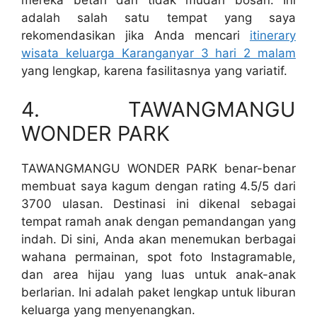
adalah salah satu tempat yang saya
rekomendasikan jika Anda mencari
itinerary
wisata keluarga Karanganyar 3 hari 2 malam
yang lengkap, karena fasilitasnya yang variatif.
4. TAWANGMANGU
WONDER PARK
TAWANGMANGU WONDER PARK benar-benar
membuat saya kagum dengan rating 4.5/5 dari
3700 ulasan. Destinasi ini dikenal sebagai
tempat ramah anak dengan pemandangan yang
indah. Di sini, Anda akan menemukan berbagai
wahana permainan, spot foto Instagramable,
dan area hijau yang luas untuk anak-anak
berlarian. Ini adalah paket lengkap untuk liburan
keluarga yang menyenangkan.