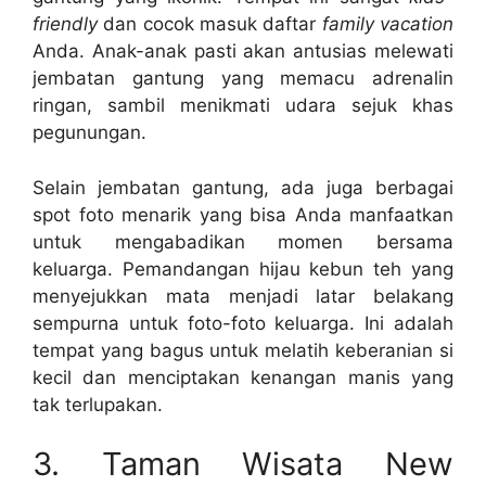
friendly
dan cocok masuk daftar
family vacation
Anda. Anak-anak pasti akan antusias melewati
jembatan gantung yang memacu adrenalin
ringan, sambil menikmati udara sejuk khas
pegunungan.
Selain jembatan gantung, ada juga berbagai
spot foto menarik yang bisa Anda manfaatkan
untuk mengabadikan momen bersama
keluarga. Pemandangan hijau kebun teh yang
menyejukkan mata menjadi latar belakang
sempurna untuk foto-foto keluarga. Ini adalah
tempat yang bagus untuk melatih keberanian si
kecil dan menciptakan kenangan manis yang
tak terlupakan.
3. Taman Wisata New