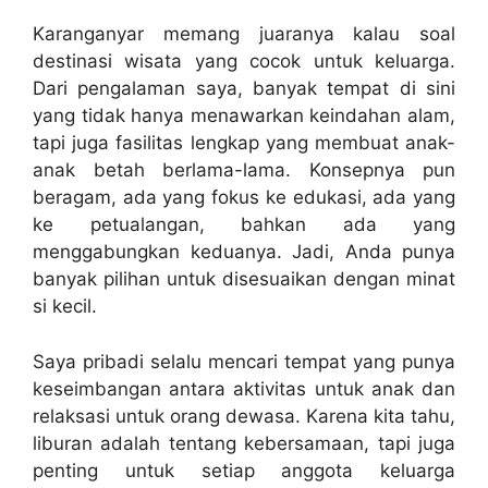
Karanganyar memang juaranya kalau soal
destinasi wisata yang cocok untuk keluarga.
Dari pengalaman saya, banyak tempat di sini
yang tidak hanya menawarkan keindahan alam,
tapi juga fasilitas lengkap yang membuat anak-
anak betah berlama-lama. Konsepnya pun
beragam, ada yang fokus ke edukasi, ada yang
ke petualangan, bahkan ada yang
menggabungkan keduanya. Jadi, Anda punya
banyak pilihan untuk disesuaikan dengan minat
si kecil.
Saya pribadi selalu mencari tempat yang punya
keseimbangan antara aktivitas untuk anak dan
relaksasi untuk orang dewasa. Karena kita tahu,
liburan adalah tentang kebersamaan, tapi juga
penting untuk setiap anggota keluarga