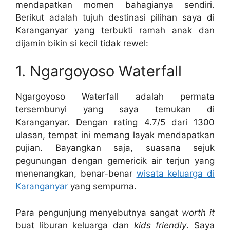
mendapatkan momen bahagianya sendiri.
Berikut adalah tujuh destinasi pilihan saya di
Karanganyar yang terbukti ramah anak dan
dijamin bikin si kecil tidak rewel:
1. Ngargoyoso Waterfall
Ngargoyoso Waterfall adalah permata
tersembunyi yang saya temukan di
Karanganyar. Dengan rating 4.7/5 dari 1300
ulasan, tempat ini memang layak mendapatkan
pujian. Bayangkan saja, suasana sejuk
pegunungan dengan gemericik air terjun yang
menenangkan, benar-benar
wisata keluarga di
Karanganyar
yang sempurna.
Para pengunjung menyebutnya sangat
worth it
buat liburan keluarga dan
kids friendly
. Saya