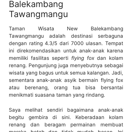
Balekambang
Tawangmangu
Taman Wisata New Balekambang
Tawangmangu adalah destinasi serbaguna
dengan rating 4.3/5 dari 7000 ulasan. Tempat
ini direkomendasikan untuk anak-anak karena
memiliki fasilitas seperti
flying fox
dan kolam
renang. Pengunjung juga menyebutnya sebagai
wisata yang bagus untuk semua kalangan. Jadi,
sementara anak-anak asyik bermain flying fox
atau berenang, orang tua bisa bersantai
menikmati suasana taman yang rindang.
Saya melihat sendiri bagaimana anak-anak
begitu gembira di sini. Keberadaan kolam
renang dan beragam permainan membuat
mereka betah dan tidak mudah bosan. Ini