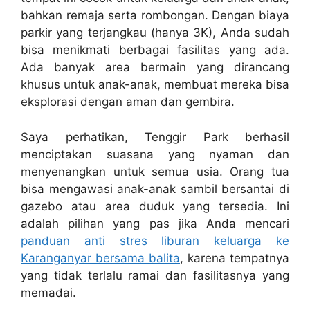
bahkan remaja serta rombongan. Dengan biaya
parkir yang terjangkau (hanya 3K), Anda sudah
bisa menikmati berbagai fasilitas yang ada.
Ada banyak area bermain yang dirancang
khusus untuk anak-anak, membuat mereka bisa
eksplorasi dengan aman dan gembira.
Saya perhatikan, Tenggir Park berhasil
menciptakan suasana yang nyaman dan
menyenangkan untuk semua usia. Orang tua
bisa mengawasi anak-anak sambil bersantai di
gazebo atau area duduk yang tersedia. Ini
adalah pilihan yang pas jika Anda mencari
panduan anti stres liburan keluarga ke
Karanganyar bersama balita
, karena tempatnya
yang tidak terlalu ramai dan fasilitasnya yang
memadai.