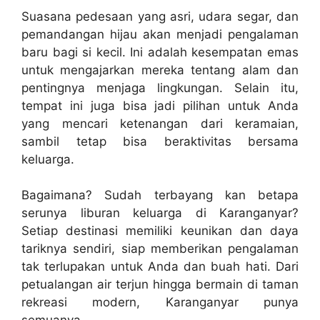
Suasana pedesaan yang asri, udara segar, dan
pemandangan hijau akan menjadi pengalaman
baru bagi si kecil. Ini adalah kesempatan emas
untuk mengajarkan mereka tentang alam dan
pentingnya menjaga lingkungan. Selain itu,
tempat ini juga bisa jadi pilihan untuk Anda
yang mencari ketenangan dari keramaian,
sambil tetap bisa beraktivitas bersama
keluarga.
Bagaimana? Sudah terbayang kan betapa
serunya liburan keluarga di Karanganyar?
Setiap destinasi memiliki keunikan dan daya
tariknya sendiri, siap memberikan pengalaman
tak terlupakan untuk Anda dan buah hati. Dari
petualangan air terjun hingga bermain di taman
rekreasi modern, Karanganyar punya