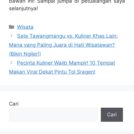
bawah ini! Sampai jumpa di petualangan saya
selanjutnya!
Kategori
Wisata
Sate Tawangmangu vs. Kuliner Khas Lain:
Mana yang Paling Juara di Hati Wisatawan?
(Bikin Ngiler!)
Pecinta Kuliner Wajib Mampir! 10 Tempat
Makan Viral Dekat Pintu Tol Sragen!
Cari
Cari