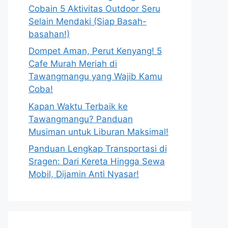
Cobain 5 Aktivitas Outdoor Seru
Selain Mendaki (Siap Basah-
basahan!)
Dompet Aman, Perut Kenyang! 5
Cafe Murah Meriah di
Tawangmangu yang Wajib Kamu
Coba!
Kapan Waktu Terbaik ke
Tawangmangu? Panduan
Musiman untuk Liburan Maksimal!
Panduan Lengkap Transportasi di
Sragen: Dari Kereta Hingga Sewa
Mobil, Dijamin Anti Nyasar!