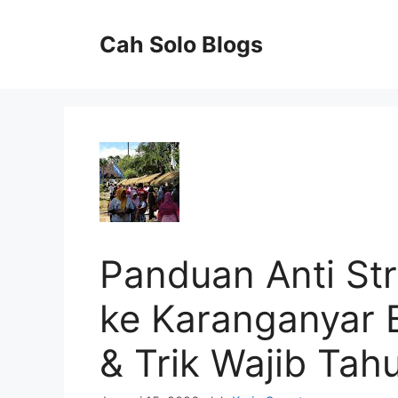
Langsung
ke
Cah Solo Blogs
isi
Panduan Anti Str
ke Karanganyar B
& Trik Wajib Tahu