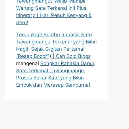
Tawangmangu? Wajib Mampir
Warung Sate Terkenal Ini! Plus
Itinerary 1 Hari Penuh Kenyang &
Seru!
Terungkap! Bumbu Rahasia Sate
Tawangmangu Terkenal yang Bikin
Nagih Sejak Gigitan Pertama!
(Resep Bocor?) | Cah Solo Blogs
mengenai
Bongkar Rahasia Dapur
Sate Terkenal Tawangmangu:
Proses Bakar Sate yang Bikin
Empuk dan Meresap Sempurna!