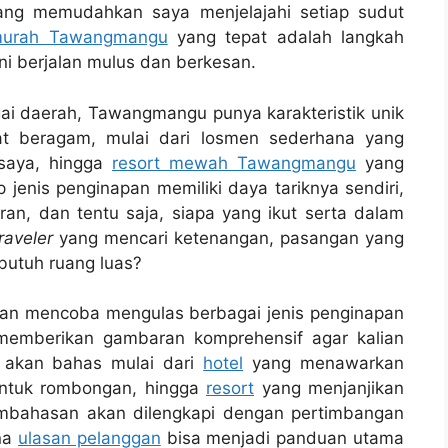
 yang memudahkan saya menjelajahi setiap sudut
murah Tawangmangu
yang tepat adalah langkah
ni berjalan mulus dan berkesan.
ai daerah, Tawangmangu punya karakteristik unik
at beragam, mulai dari losmen sederhana yang
 saya, hingga
resort mewah Tawangmangu
yang
p jenis penginapan memiliki daya tariknya sendiri,
an, dan tentu saja, siapa yang ikut serta dalam
raveler
yang mencari ketenangan, pasangan yang
 butuh ruang luas?
akan mencoba mengulas berbagai jenis penginapan
memberikan gambaran komprehensif agar kalian
 akan bahas mulai dari
hotel
yang menawarkan
ntuk rombongan, hingga
resort
yang menjanjikan
embahasan akan dilengkapi dengan pertimbangan
ana
ulasan pelanggan
bisa menjadi panduan utama