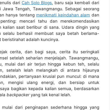
enulis dari
Cah Solo Blogs
, baru saja kembali dari
di Jawa Tengah, Tawangmangu. Sebagai seorang
ukan hanya tentang
menikmati keindahan alam
dan
si penting: mencari tahu dan merekomendasikan
n kalian saat berlibur di sana. Udara dingin yang
 selalu berhasil membuat saya betah berlama-
beristirahat adalah kuncinya.
jak cerita, dan bagi saya, cerita itu seringkali
nsel setelah seharian menjelajah. Tawangmangu,
ulai dari air terjun hingga kebun teh, selalu
, setelah lelah melangkah di antara hijaunya
dakian, pertanyaan krusial pun muncul: di mana
an, mengisi ulang energi, dan bersiap untuk
n saya bagikan kepada kalian semua, berdasarkan
ala
backpacker
yang tak kenal lelah.
, mulai dari penginapan sederhana hingga yang