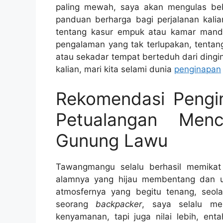
paling mewah, saya akan mengulas be
panduan berharga bagi perjalanan kali
tentang kasur empuk atau kamar mandi b
pengalaman yang tak terlupakan, tenta
atau sekadar tempat berteduh dari dingi
kalian, mari kita selami dunia
penginapan
Rekomendasi Pengi
Petualangan Men
Gunung Lawu
Tawangmangu selalu berhasil memika
alamnya yang hijau membentang dan u
atmosfernya yang begitu tenang, seola
seorang
backpacker
, saya selalu me
kenyamanan, tapi juga nilai lebih, e