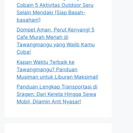
Cobain 5 Aktivitas Outdoor Seru
Selain Mendaki (Siap Basah-
basahan!)
Dompet Aman, Perut Kenyang! 5
Cafe Murah Meriah di
Tawangmangu yang Wajib Kamu
Coba!
Kapan Waktu Terbaik ke
Tawangmangu? Panduan
Musiman untuk Liburan Maksimal!
Panduan Lengkap Transportasi di
Sragen: Dari Kereta Hingga Sewa
Mobil, Dijamin Anti Nyasar!