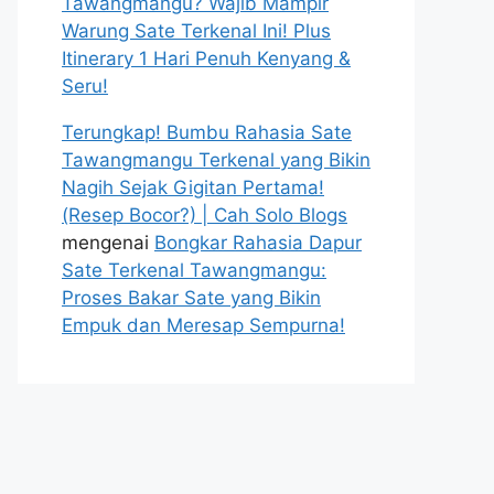
Tawangmangu? Wajib Mampir
Warung Sate Terkenal Ini! Plus
Itinerary 1 Hari Penuh Kenyang &
Seru!
Terungkap! Bumbu Rahasia Sate
Tawangmangu Terkenal yang Bikin
Nagih Sejak Gigitan Pertama!
(Resep Bocor?) | Cah Solo Blogs
mengenai
Bongkar Rahasia Dapur
Sate Terkenal Tawangmangu:
Proses Bakar Sate yang Bikin
Empuk dan Meresap Sempurna!