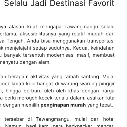
lalu Jadi Destinasi Favorit
unya alasan kuat mengapa Tawangmangu selalu
ertama, aksesibilitasnya yang relatif mudah dari
awa Tengah. Anda bisa menggunakan transportasi
menjelajahi setiap sudutnya. Kedua, keindahan
lu banyak tersentuh modernisasi masif, membuat
 menyatu dengan alam.
an beragam aktivitas yang ramah kantong. Mulai
n, menikmati kopi hangat di warung-warung pinggir
, hingga berburu oleh-oleh khas dengan harga
pa perlu merogoh kocek terlalu dalam, asalkan kita
ah dengan memilih
penginapan murah
yang tepat.
g tersebar di Tawangmangu, mulai dari hotel
a. Namun, bagi kami para backpacker, mencari