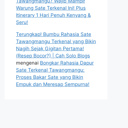
Tawangmangu? Wajib Mampir
Warung Sate Terkenal Ini! Plus
Itinerary 1 Hari Penuh Kenyang &
Seru!
Terungkap! Bumbu Rahasia Sate
Tawangmangu Terkenal yang Bikin
Nagih Sejak Gigitan Pertama!
(Resep Bocor?) | Cah Solo Blogs
mengenai
Bongkar Rahasia Dapur
Sate Terkenal Tawangmangu:
Proses Bakar Sate yang Bikin
Empuk dan Meresap Sempurna!