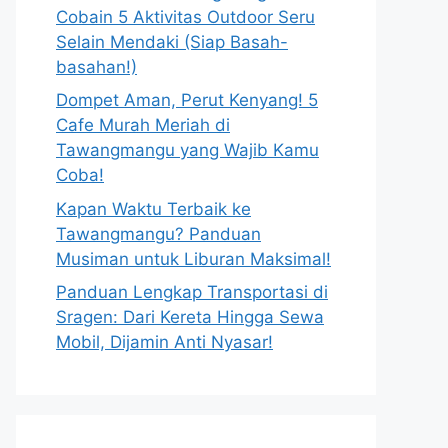
Cobain 5 Aktivitas Outdoor Seru
Selain Mendaki (Siap Basah-
basahan!)
Dompet Aman, Perut Kenyang! 5
Cafe Murah Meriah di
Tawangmangu yang Wajib Kamu
Coba!
Kapan Waktu Terbaik ke
Tawangmangu? Panduan
Musiman untuk Liburan Maksimal!
Panduan Lengkap Transportasi di
Sragen: Dari Kereta Hingga Sewa
Mobil, Dijamin Anti Nyasar!