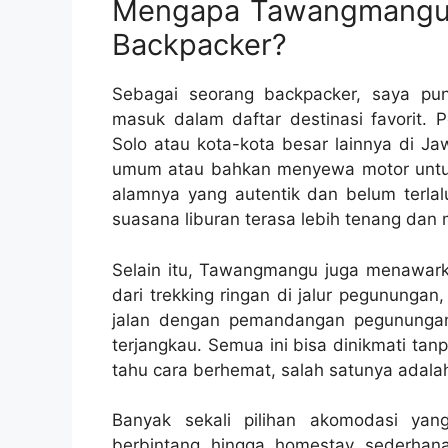
Mengapa Tawangmangu Se
Backpacker?
Sebagai seorang backpacker, saya p
masuk dalam daftar destinasi favorit. P
Solo atau kota-kota besar lainnya di J
umum atau bahkan menyewa motor untuk 
alamnya yang autentik dan belum terla
suasana liburan terasa lebih tenang dan
Selain itu, Tawangmangu juga menawark
dari trekking ringan di jalur pegununga
jalan dengan pemandangan pegunungan
terjangkau. Semua ini bisa dinikmati tan
tahu cara berhemat, salah satunya adal
Banyak sekali pilihan akomodasi yan
berbintang hingga homestay sederhan