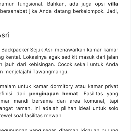
amun fungsional. Bahkan, ada juga opsi
villa
ersahabat jika Anda datang berkelompok. Jadi,
sri
dok Backpacker Sejuk Asri menawarkan kamar-kamar
kental. Lokasinya agak sedikit masuk dari jalan
 jauh dari kebisingan. Cocok sekali untuk Anda
an menjelajahi Tawangmangu.
malam untuk kamar dormitory atau kamar privat
finisi dari
penginapan hemat
. Fasilitas yang
amar mandi bersama dan area komunal, tapi
ngat ramah. Ini adalah pilihan ideal untuk solo
 rewel soal fasilitas mewah.
egunungan yang segar, ditemani kicauan burung