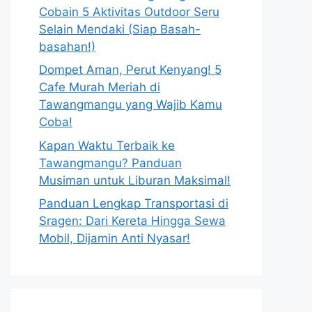
Cobain 5 Aktivitas Outdoor Seru
Selain Mendaki (Siap Basah-
basahan!)
Dompet Aman, Perut Kenyang! 5
Cafe Murah Meriah di
Tawangmangu yang Wajib Kamu
Coba!
Kapan Waktu Terbaik ke
Tawangmangu? Panduan
Musiman untuk Liburan Maksimal!
Panduan Lengkap Transportasi di
Sragen: Dari Kereta Hingga Sewa
Mobil, Dijamin Anti Nyasar!