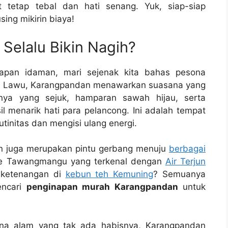
 tetap tebal dan hati senang. Yuk, siap-siap
ing mikirin biaya!
elalu Bikin Nagih?
napan idaman, mari sejenak kita bahas pesona
ng Lawu, Karangpandan menawarkan suasana yang
anya yang sejuk, hamparan sawah hijau, serta
l menarik hati para pelancong. Ini adalah tempat
utinitas dan mengisi ulang energi.
n juga merupakan pintu gerbang menuju
berbagai
ke Tawangmangu yang terkenal dengan
Air Terjun
 ketenangan di
kebun teh Kemuning
? Semuanya
encari
penginapan murah Karangpandan
untuk
ona alam yang tak ada habisnya, Karangpandan