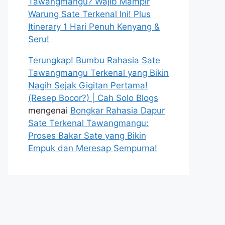
Tawangmangu? Wajib Mampir
Warung Sate Terkenal Ini! Plus
Itinerary 1 Hari Penuh Kenyang &
Seru!
Terungkap! Bumbu Rahasia Sate
Tawangmangu Terkenal yang Bikin
Nagih Sejak Gigitan Pertama!
(Resep Bocor?) | Cah Solo Blogs
mengenai
Bongkar Rahasia Dapur
Sate Terkenal Tawangmangu:
Proses Bakar Sate yang Bikin
Empuk dan Meresap Sempurna!