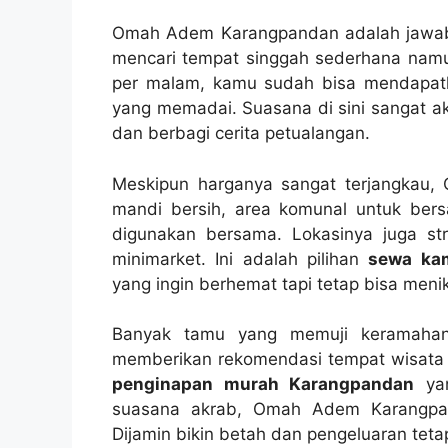
Omah Adem Karangpandan adalah jawaban
mencari tempat singgah sederhana namu
per malam, kamu sudah bisa mendapatka
yang memadai. Suasana di sini sangat ak
dan berbagi cerita petualangan.
Meskipun harganya sangat terjangkau, O
mandi bersih, area komunal untuk bers
digunakan bersama. Lokasinya juga st
minimarket. Ini adalah pilihan
sewa ka
yang ingin berhemat tapi tetap bisa men
Banyak tamu yang memuji keramahan
memberikan rekomendasi tempat wisata d
penginapan murah Karangpandan
yan
suasana akrab, Omah Adem Karangpand
Dijamin bikin betah dan pengeluaran tetap