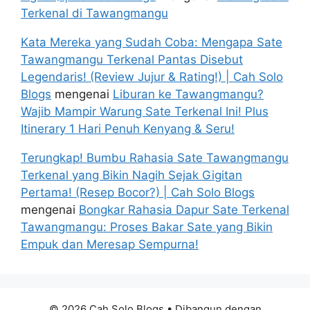
Terkenal di Tawangmangu
Kata Mereka yang Sudah Coba: Mengapa Sate
Tawangmangu Terkenal Pantas Disebut
Legendaris! (Review Jujur & Rating!) | Cah Solo
Blogs
mengenai
Liburan ke Tawangmangu?
Wajib Mampir Warung Sate Terkenal Ini! Plus
Itinerary 1 Hari Penuh Kenyang & Seru!
Terungkap! Bumbu Rahasia Sate Tawangmangu
Terkenal yang Bikin Nagih Sejak Gigitan
Pertama! (Resep Bocor?) | Cah Solo Blogs
mengenai
Bongkar Rahasia Dapur Sate Terkenal
Tawangmangu: Proses Bakar Sate yang Bikin
Empuk dan Meresap Sempurna!
© 2026 Cah Solo Blogs
• Dibangun dengan