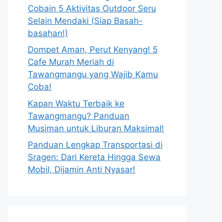
Cobain 5 Aktivitas Outdoor Seru
Selain Mendaki (Siap Basah-
basahan!)
Dompet Aman, Perut Kenyang! 5
Cafe Murah Meriah di
Tawangmangu yang Wajib Kamu
Coba!
Kapan Waktu Terbaik ke
Tawangmangu? Panduan
Musiman untuk Liburan Maksimal!
Panduan Lengkap Transportasi di
Sragen: Dari Kereta Hingga Sewa
Mobil, Dijamin Anti Nyasar!