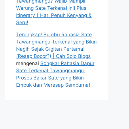
Tawangmangu? Wajib Mampir
Warung Sate Terkenal Ini! Plus
Itinerary 1 Hari Penuh Kenyang &
Seru!
Terungkap! Bumbu Rahasia Sate
Tawangmangu Terkenal yang Bikin
Nagih Sejak Gigitan Pertama!
(Resep Bocor?) | Cah Solo Blogs
mengenai
Bongkar Rahasia Dapur
Sate Terkenal Tawangmangu:
Proses Bakar Sate yang Bikin
Empuk dan Meresap Sempurna!