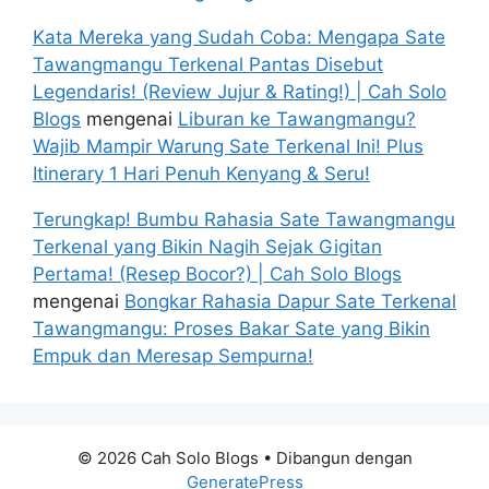
Kata Mereka yang Sudah Coba: Mengapa Sate
Tawangmangu Terkenal Pantas Disebut
Legendaris! (Review Jujur & Rating!) | Cah Solo
Blogs
mengenai
Liburan ke Tawangmangu?
Wajib Mampir Warung Sate Terkenal Ini! Plus
Itinerary 1 Hari Penuh Kenyang & Seru!
Terungkap! Bumbu Rahasia Sate Tawangmangu
Terkenal yang Bikin Nagih Sejak Gigitan
Pertama! (Resep Bocor?) | Cah Solo Blogs
mengenai
Bongkar Rahasia Dapur Sate Terkenal
Tawangmangu: Proses Bakar Sate yang Bikin
Empuk dan Meresap Sempurna!
© 2026 Cah Solo Blogs
• Dibangun dengan
GeneratePress