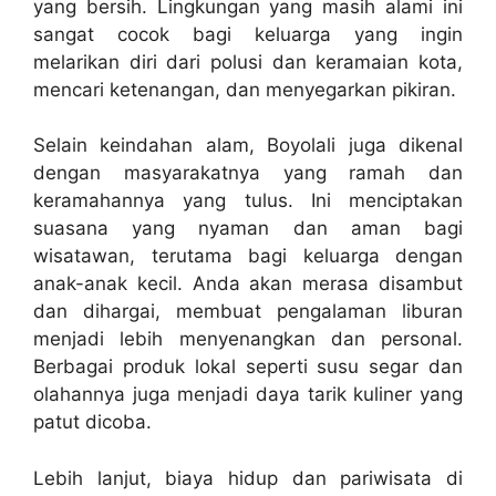
yang bersih. Lingkungan yang masih alami ini
sangat cocok bagi keluarga yang ingin
melarikan diri dari polusi dan keramaian kota,
mencari ketenangan, dan menyegarkan pikiran.
Selain keindahan alam, Boyolali juga dikenal
dengan masyarakatnya yang ramah dan
keramahannya yang tulus. Ini menciptakan
suasana yang nyaman dan aman bagi
wisatawan, terutama bagi keluarga dengan
anak-anak kecil. Anda akan merasa disambut
dan dihargai, membuat pengalaman liburan
menjadi lebih menyenangkan dan personal.
Berbagai produk lokal seperti susu segar dan
olahannya juga menjadi daya tarik kuliner yang
patut dicoba.
Lebih lanjut, biaya hidup dan pariwisata di