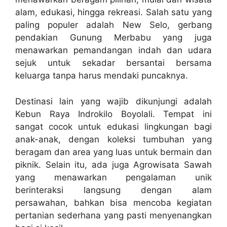
alam, edukasi, hingga rekreasi. Salah satu yang
paling populer adalah New Selo, gerbang
pendakian Gunung Merbabu yang juga
menawarkan pemandangan indah dan udara
sejuk untuk sekadar bersantai bersama
keluarga tanpa harus mendaki puncaknya.
Destinasi lain yang wajib dikunjungi adalah
Kebun Raya Indrokilo Boyolali. Tempat ini
sangat cocok untuk edukasi lingkungan bagi
anak-anak, dengan koleksi tumbuhan yang
beragam dan area yang luas untuk bermain dan
piknik. Selain itu, ada juga Agrowisata Sawah
yang menawarkan pengalaman unik
berinteraksi langsung dengan alam
persawahan, bahkan bisa mencoba kegiatan
pertanian sederhana yang pasti menyenangkan