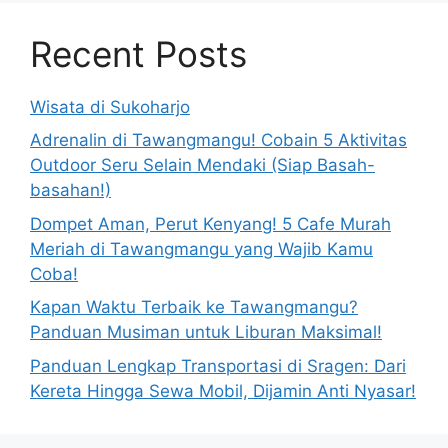
Recent Posts
Wisata di Sukoharjo
Adrenalin di Tawangmangu! Cobain 5 Aktivitas
Outdoor Seru Selain Mendaki (Siap Basah-
basahan!)
Dompet Aman, Perut Kenyang! 5 Cafe Murah
Meriah di Tawangmangu yang Wajib Kamu
Coba!
Kapan Waktu Terbaik ke Tawangmangu?
Panduan Musiman untuk Liburan Maksimal!
Panduan Lengkap Transportasi di Sragen: Dari
Kereta Hingga Sewa Mobil, Dijamin Anti Nyasar!