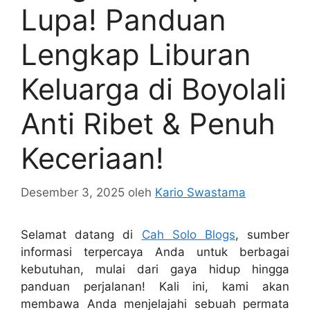
Lupa! Panduan
Lengkap Liburan
Keluarga di Boyolali
Anti Ribet & Penuh
Keceriaan!
Desember 3, 2025
oleh
Kario Swastama
Selamat datang di
Cah Solo Blogs
, sumber
informasi terpercaya Anda untuk berbagai
kebutuhan, mulai dari gaya hidup hingga
panduan perjalanan! Kali ini, kami akan
membawa Anda menjelajahi sebuah permata