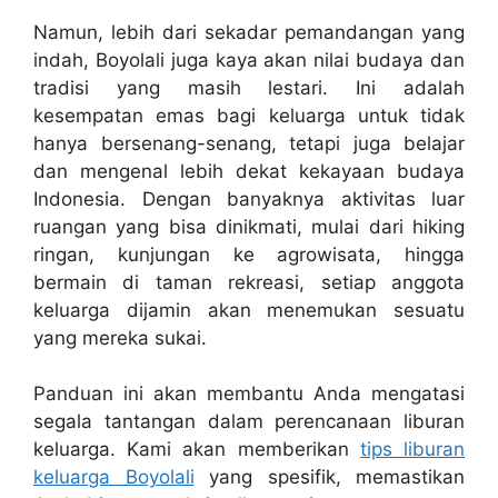
Namun, lebih dari sekadar pemandangan yang
indah, Boyolali juga kaya akan nilai budaya dan
tradisi yang masih lestari. Ini adalah
kesempatan emas bagi keluarga untuk tidak
hanya bersenang-senang, tetapi juga belajar
dan mengenal lebih dekat kekayaan budaya
Indonesia. Dengan banyaknya aktivitas luar
ruangan yang bisa dinikmati, mulai dari hiking
ringan, kunjungan ke agrowisata, hingga
bermain di taman rekreasi, setiap anggota
keluarga dijamin akan menemukan sesuatu
yang mereka sukai.
Panduan ini akan membantu Anda mengatasi
segala tantangan dalam perencanaan liburan
keluarga. Kami akan memberikan
tips liburan
keluarga Boyolali
yang spesifik, memastikan