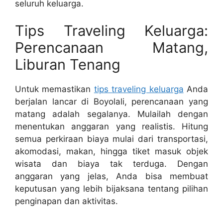
seluruh keluarga.
Tips Traveling Keluarga:
Perencanaan Matang,
Liburan Tenang
Untuk memastikan
tips traveling keluarga
Anda
berjalan lancar di Boyolali, perencanaan yang
matang adalah segalanya. Mulailah dengan
menentukan anggaran yang realistis. Hitung
semua perkiraan biaya mulai dari transportasi,
akomodasi, makan, hingga tiket masuk objek
wisata dan biaya tak terduga. Dengan
anggaran yang jelas, Anda bisa membuat
keputusan yang lebih bijaksana tentang pilihan
penginapan dan aktivitas.