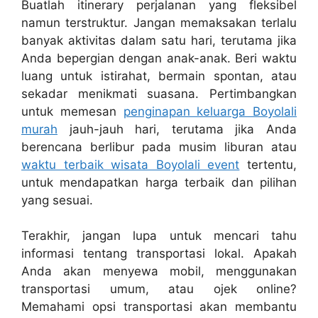
Buatlah itinerary perjalanan yang fleksibel
namun terstruktur. Jangan memaksakan terlalu
banyak aktivitas dalam satu hari, terutama jika
Anda bepergian dengan anak-anak. Beri waktu
luang untuk istirahat, bermain spontan, atau
sekadar menikmati suasana. Pertimbangkan
untuk memesan
penginapan keluarga Boyolali
murah
jauh-jauh hari, terutama jika Anda
berencana berlibur pada musim liburan atau
waktu terbaik wisata Boyolali event
tertentu,
untuk mendapatkan harga terbaik dan pilihan
yang sesuai.
Terakhir, jangan lupa untuk mencari tahu
informasi tentang transportasi lokal. Apakah
Anda akan menyewa mobil, menggunakan
transportasi umum, atau ojek online?
Memahami opsi transportasi akan membantu