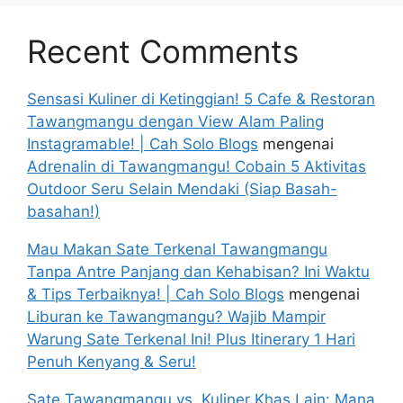
Recent Comments
Sensasi Kuliner di Ketinggian! 5 Cafe & Restoran
Tawangmangu dengan View Alam Paling
Instagramable! | Cah Solo Blogs
mengenai
Adrenalin di Tawangmangu! Cobain 5 Aktivitas
Outdoor Seru Selain Mendaki (Siap Basah-
basahan!)
Mau Makan Sate Terkenal Tawangmangu
Tanpa Antre Panjang dan Kehabisan? Ini Waktu
& Tips Terbaiknya! | Cah Solo Blogs
mengenai
Liburan ke Tawangmangu? Wajib Mampir
Warung Sate Terkenal Ini! Plus Itinerary 1 Hari
Penuh Kenyang & Seru!
Sate Tawangmangu vs. Kuliner Khas Lain: Mana