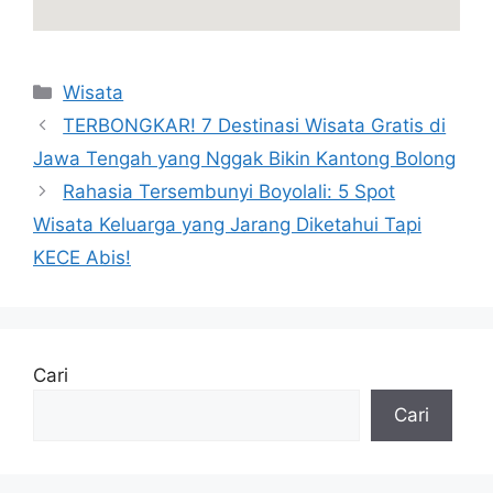
Kategori
Wisata
TERBONGKAR! 7 Destinasi Wisata Gratis di
Jawa Tengah yang Nggak Bikin Kantong Bolong
Rahasia Tersembunyi Boyolali: 5 Spot
Wisata Keluarga yang Jarang Diketahui Tapi
KECE Abis!
Cari
Cari