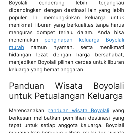
Boyolali cenderung lebih terjangkau
dibandingkan dengan destinasi lain yang lebih
populer. Ini memungkinkan keluarga untuk
menikmati liburan yang berkualitas tanpa harus
menguras dompet terlalu dalam. Anda bisa
menemukan
penginapan keluarga Boyolali
murah
namun nyaman, serta menikmati
hidangan lezat dengan harga bersahabat,
menjadikan Boyolali pilihan cerdas untuk liburan
keluarga yang hemat anggaran.
Panduan Wisata Boyolali
untuk Petualangan Keluarga
Merencanakan
panduan wisata Boyolali
yang
berkesan melibatkan pemilihan destinasi yang
tepat untuk setiap anggota keluarga. Boyolali
menawarkan beragam pilihan, mulai dari wisata