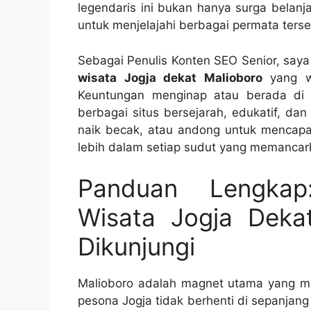
legendaris ini bukan hanya surga belanja 
untuk menjelajahi berbagai permata ters
Sebagai Penulis Konten SEO Senior, s
wisata Jogja dekat Malioboro
yang wa
Keuntungan menginap atau berada di 
berbagai situs bersejarah, edukatif, da
naik becak, atau andong untuk mencapai 
lebih dalam setiap sudut yang memancar
Panduan Lengkap
Wisata Jogja Deka
Dikunjungi
Malioboro adalah magnet utama yang m
pesona Jogja tidak berhenti di sepanjang