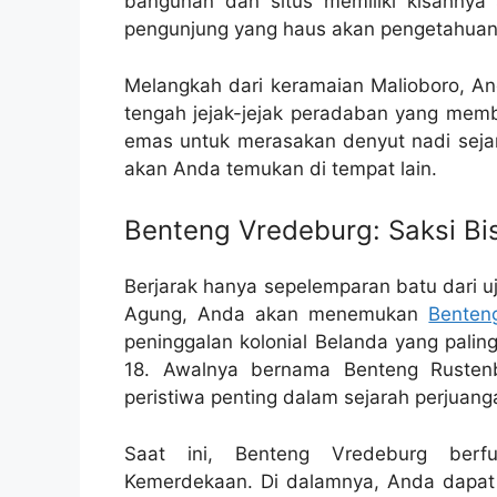
bangunan dan situs memiliki kisahnya 
pengunjung yang haus akan pengetahuan
Melangkah dari keramaian Malioboro, A
tengah jejak-jejak peradaban yang membe
emas untuk merasakan denyut nadi seja
akan Anda temukan di tempat lain.
Benteng Vredeburg: Saksi Bi
Berjarak hanya sepelemparan batu dari u
Agung, Anda akan menemukan
Benten
peninggalan kolonial Belanda yang palin
18. Awalnya bernama Benteng Rustenb
peristiwa penting dalam sejarah perjuan
Saat ini, Benteng Vredeburg berf
Kemerdekaan. Di dalamnya, Anda dapat