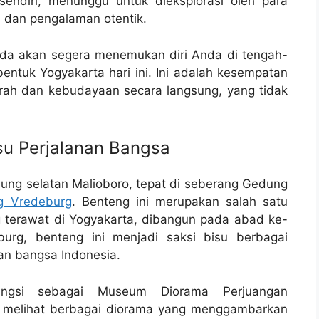
sendiri, menunggu untuk dieksplorasi oleh para
 dan pengalaman otentik.
nda akan segera menemukan diri Anda di tengah-
ntuk Yogyakarta hari ini. Ini adalah kesempatan
rah dan kebudayaan secara langsung, yang tidak
su Perjalanan Bangsa
jung selatan Malioboro, tepat di seberang Gedung
g Vredeburg
. Benteng ini merupakan salah satu
g terawat di Yogyakarta, dibangun pada abad ke-
urg, benteng ini menjadi saksi bisu berbagai
gan bangsa Indonesia.
ungsi sebagai Museum Diorama Perjuangan
 melihat berbagai diorama yang menggambarkan