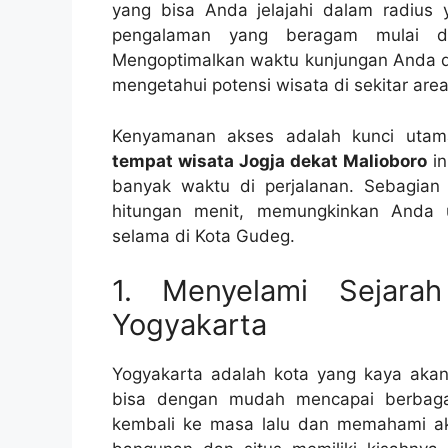
yang bisa Anda jelajahi dalam radius
pengalaman yang beragam mulai dari
Mengoptimalkan waktu kunjungan Anda di
mengetahui potensi wisata di sekitar are
Kenyamanan akses adalah kunci utama
tempat wisata Jogja dekat Malioboro
in
banyak waktu di perjalanan. Sebagian 
hitungan menit, memungkinkan Anda 
selama di Kota Gudeg.
1. Menyelami Sejara
Yogyakarta
Yogyakarta adalah kota yang kaya akan
bisa dengan mudah mencapai berbaga
kembali ke masa lalu dan memahami a