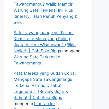
Tawangmangu? Wajib Mampir
Warung Sate Terkenal Ini! Plus
Itinerary 1 Hari Penuh Kenyang &
Seru!
Sate Tawangmangu vs. Kuliner
Khas Lain: Mana yang Paling
Juara di Hati Wisatawan? (Bikin
Ngiler!) | Cah Solo Blogs
mengenai
Warung Sate Terkenal di
Tawangmangu
Kata Mereka yang Sudah Coba:
Mengapa Sate Tawangmangu
Terkenal Pantas Disebut
Legendaris! (Review Jujur &
Rating!) | Cah Solo Blogs
mengenai
Liburan ke