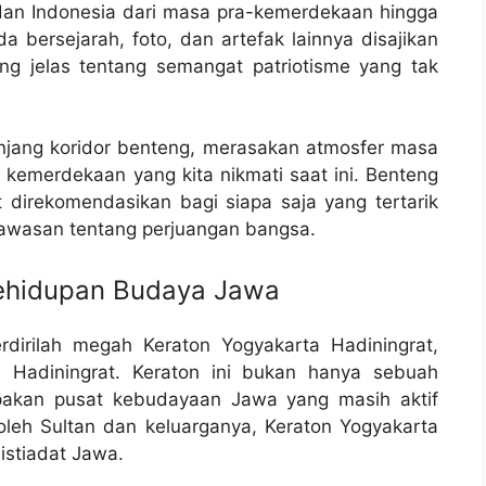
 dan Indonesia dari masa pra-kemerdekaan hingga
bersejarah, foto, dan artefak lainnya disajikan
g jelas tentang semangat patriotisme yang tak
anjang koridor benteng, merasakan atmosfer masa
kemerdekaan yang kita nikmati saat ini. Benteng
 direkomendasikan bagi siapa saja yang tertarik
awasan tentang perjuangan bangsa.
Kehidupan Budaya Jawa
rdirilah megah Keraton Yogyakarta Hadiningrat,
a Hadiningrat. Keraton ini bukan hanya sebuah
upakan pusat kebudayaan Jawa yang masih aktif
 oleh Sultan dan keluarganya, Keraton Yogyakarta
 istiadat Jawa.