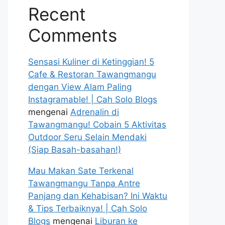
Recent
Comments
Sensasi Kuliner di Ketinggian! 5
Cafe & Restoran Tawangmangu
dengan View Alam Paling
Instagramable! | Cah Solo Blogs
mengenai
Adrenalin di
Tawangmangu! Cobain 5 Aktivitas
Outdoor Seru Selain Mendaki
(Siap Basah-basahan!)
Mau Makan Sate Terkenal
Tawangmangu Tanpa Antre
Panjang dan Kehabisan? Ini Waktu
& Tips Terbaiknya! | Cah Solo
Blogs
mengenai
Liburan ke