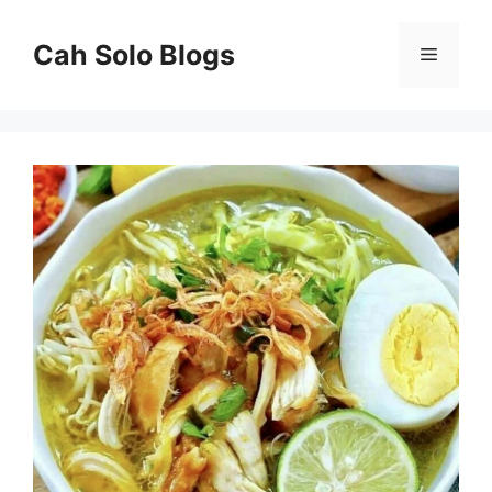
Langsung
ke
Cah Solo Blogs
Menu
isi