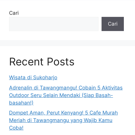
Cari
Cari
Recent Posts
Wisata di Sukoharjo
Adrenalin di Tawangmangu! Cobain 5 Aktivitas
Outdoor Seru Selain Mendaki (Siap Basah-
basahan!)
Dompet Aman, Perut Kenyang! 5 Cafe Murah
Meriah di Tawangmangu yang Wajib Kamu
Coba!