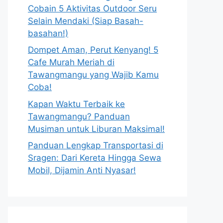
Cobain 5 Aktivitas Outdoor Seru
Selain Mendaki (Siap Basah-
basahan!)
Dompet Aman, Perut Kenyang! 5
Cafe Murah Meriah di
Tawangmangu yang Wajib Kamu
Coba!
Kapan Waktu Terbaik ke
Tawangmangu? Panduan
Musiman untuk Liburan Maksimal!
Panduan Lengkap Transportasi di
Sragen: Dari Kereta Hingga Sewa
Mobil, Dijamin Anti Nyasar!