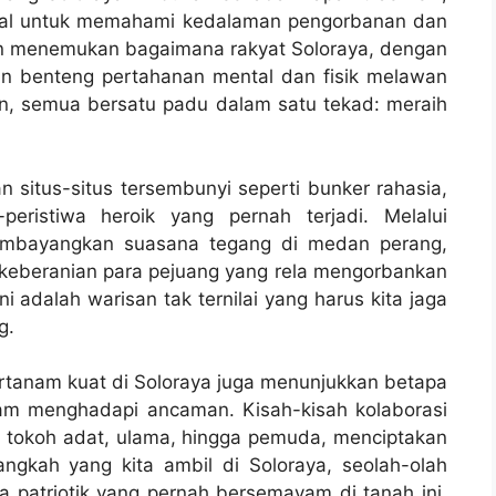
itual untuk memahami kedalaman pengorbanan dan
an menemukan bagaimana rakyat Soloraya, dengan
 benteng pertahanan mental dan fisik melawan
an, semua bersatu padu dalam satu tekad: meraih
itus-situs tersembunyi seperti bunker rahasia,
peristiwa heroik yang pernah terjadi. Melalui
t membayangkan suasana tegang di medan perang,
an keberanian para pejuang yang rela mengorbankan
 adalah warisan tak ternilai yang harus kita jaga
g.
rtanam kuat di Soloraya juga menunjukkan betapa
am menghadapi ancaman. Kisah-kisah kolaborasi
i tokoh adat, ulama, hingga pemuda, menciptakan
angkah yang kita ambil di Soloraya, seolah-olah
 patriotik yang pernah bersemayam di tanah ini,