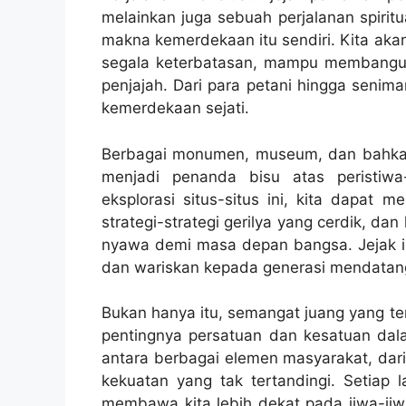
melainkan juga sebuah perjalanan spir
makna kemerdekaan itu sendiri. Kita ak
segala keterbatasan, mampu membangun
penjajah. Dari para petani hingga senim
kemerdekaan sejati.
Berbagai monumen, museum, dan bahkan s
menjadi penanda bisu atas peristiwa-
eksplorasi situs-situs ini, kita dapa
strategi-strategi gerilya yang cerdik, d
nyawa demi masa depan bangsa. Jejak ini
dan wariskan kepada generasi mendatan
Bukan hanya itu, semangat juang yang te
pentingnya persatuan dan kesatuan dal
antara berbagai elemen masyarakat, dar
kekuatan yang tak tertandingi. Setiap l
membawa kita lebih dekat pada jiwa-jiwa