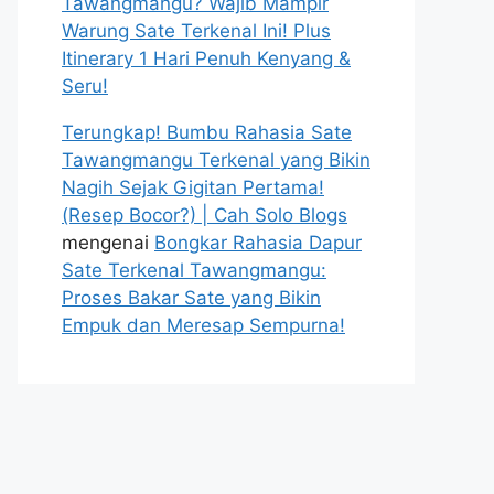
Tawangmangu? Wajib Mampir
Warung Sate Terkenal Ini! Plus
Itinerary 1 Hari Penuh Kenyang &
Seru!
Terungkap! Bumbu Rahasia Sate
Tawangmangu Terkenal yang Bikin
Nagih Sejak Gigitan Pertama!
(Resep Bocor?) | Cah Solo Blogs
mengenai
Bongkar Rahasia Dapur
Sate Terkenal Tawangmangu:
Proses Bakar Sate yang Bikin
Empuk dan Meresap Sempurna!