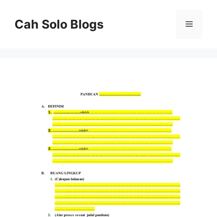
Langsung
ke
Cah Solo Blogs
Menu
isi