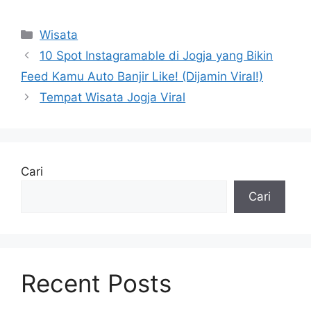
Kategori
Wisata
10 Spot Instagramable di Jogja yang Bikin
Feed Kamu Auto Banjir Like! (Dijamin Viral!)
Tempat Wisata Jogja Viral
Cari
Cari
Recent Posts