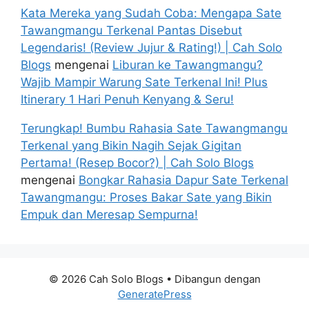
Kata Mereka yang Sudah Coba: Mengapa Sate
Tawangmangu Terkenal Pantas Disebut
Legendaris! (Review Jujur & Rating!) | Cah Solo
Blogs
mengenai
Liburan ke Tawangmangu?
Wajib Mampir Warung Sate Terkenal Ini! Plus
Itinerary 1 Hari Penuh Kenyang & Seru!
Terungkap! Bumbu Rahasia Sate Tawangmangu
Terkenal yang Bikin Nagih Sejak Gigitan
Pertama! (Resep Bocor?) | Cah Solo Blogs
mengenai
Bongkar Rahasia Dapur Sate Terkenal
Tawangmangu: Proses Bakar Sate yang Bikin
Empuk dan Meresap Sempurna!
© 2026 Cah Solo Blogs
• Dibangun dengan
GeneratePress