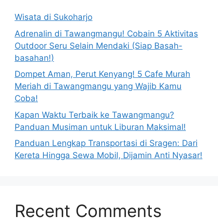
Wisata di Sukoharjo
Adrenalin di Tawangmangu! Cobain 5 Aktivitas
Outdoor Seru Selain Mendaki (Siap Basah-
basahan!)
Dompet Aman, Perut Kenyang! 5 Cafe Murah
Meriah di Tawangmangu yang Wajib Kamu
Coba!
Kapan Waktu Terbaik ke Tawangmangu?
Panduan Musiman untuk Liburan Maksimal!
Panduan Lengkap Transportasi di Sragen: Dari
Kereta Hingga Sewa Mobil, Dijamin Anti Nyasar!
Recent Comments