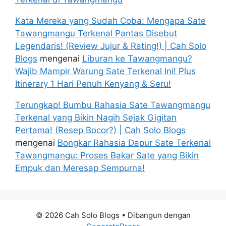
Kata Mereka yang Sudah Coba: Mengapa Sate
Tawangmangu Terkenal Pantas Disebut
Legendaris! (Review Jujur & Rating!) | Cah Solo
Blogs
mengenai
Liburan ke Tawangmangu?
Wajib Mampir Warung Sate Terkenal Ini! Plus
Itinerary 1 Hari Penuh Kenyang & Seru!
Terungkap! Bumbu Rahasia Sate Tawangmangu
Terkenal yang Bikin Nagih Sejak Gigitan
Pertama! (Resep Bocor?) | Cah Solo Blogs
mengenai
Bongkar Rahasia Dapur Sate Terkenal
Tawangmangu: Proses Bakar Sate yang Bikin
Empuk dan Meresap Sempurna!
© 2026 Cah Solo Blogs
• Dibangun dengan