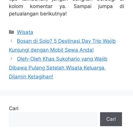
kolom komentar ya. Sampai jumpa di
petualangan berikutnya!
Kategori
Wisata
Bosan di Solo? 5 Destinasi Day Trip Wajib
Kunjungi dengan Mobil Sewa Anda!
Oleh-Oleh Khas Sukoharjo yang Wajib
Dibawa Pulang Setelah Wisata Keluarga,
Dijamin Ketagihan!
Cari
Cari