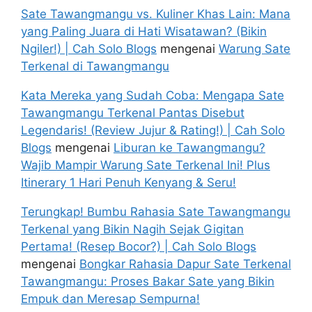
Sate Tawangmangu vs. Kuliner Khas Lain: Mana
yang Paling Juara di Hati Wisatawan? (Bikin
Ngiler!) | Cah Solo Blogs
mengenai
Warung Sate
Terkenal di Tawangmangu
Kata Mereka yang Sudah Coba: Mengapa Sate
Tawangmangu Terkenal Pantas Disebut
Legendaris! (Review Jujur & Rating!) | Cah Solo
Blogs
mengenai
Liburan ke Tawangmangu?
Wajib Mampir Warung Sate Terkenal Ini! Plus
Itinerary 1 Hari Penuh Kenyang & Seru!
Terungkap! Bumbu Rahasia Sate Tawangmangu
Terkenal yang Bikin Nagih Sejak Gigitan
Pertama! (Resep Bocor?) | Cah Solo Blogs
mengenai
Bongkar Rahasia Dapur Sate Terkenal
Tawangmangu: Proses Bakar Sate yang Bikin
Empuk dan Meresap Sempurna!