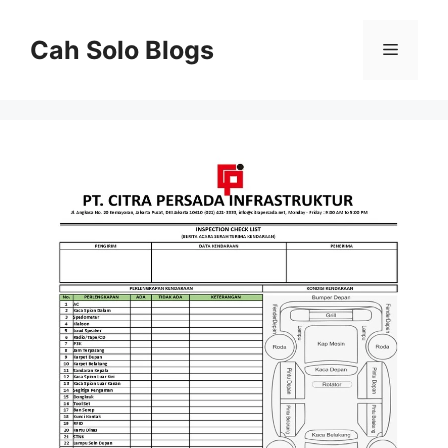
Langsung
ke
Cah Solo Blogs
Menu
isi