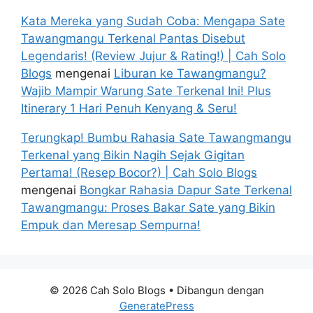
Kata Mereka yang Sudah Coba: Mengapa Sate
Tawangmangu Terkenal Pantas Disebut
Legendaris! (Review Jujur & Rating!) | Cah Solo
Blogs
mengenai
Liburan ke Tawangmangu?
Wajib Mampir Warung Sate Terkenal Ini! Plus
Itinerary 1 Hari Penuh Kenyang & Seru!
Terungkap! Bumbu Rahasia Sate Tawangmangu
Terkenal yang Bikin Nagih Sejak Gigitan
Pertama! (Resep Bocor?) | Cah Solo Blogs
mengenai
Bongkar Rahasia Dapur Sate Terkenal
Tawangmangu: Proses Bakar Sate yang Bikin
Empuk dan Meresap Sempurna!
© 2026 Cah Solo Blogs
• Dibangun dengan
GeneratePress