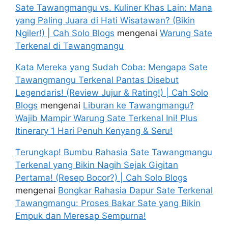
Sate Tawangmangu vs. Kuliner Khas Lain: Mana
yang Paling Juara di Hati Wisatawan? (Bikin
Ngiler!) | Cah Solo Blogs
mengenai
Warung Sate
Terkenal di Tawangmangu
Kata Mereka yang Sudah Coba: Mengapa Sate
Tawangmangu Terkenal Pantas Disebut
Legendaris! (Review Jujur & Rating!) | Cah Solo
Blogs
mengenai
Liburan ke Tawangmangu?
Wajib Mampir Warung Sate Terkenal Ini! Plus
Itinerary 1 Hari Penuh Kenyang & Seru!
Terungkap! Bumbu Rahasia Sate Tawangmangu
Terkenal yang Bikin Nagih Sejak Gigitan
Pertama! (Resep Bocor?) | Cah Solo Blogs
mengenai
Bongkar Rahasia Dapur Sate Terkenal
Tawangmangu: Proses Bakar Sate yang Bikin
Empuk dan Meresap Sempurna!